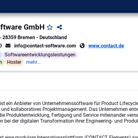
ftware GmbH
-
28359
Bremen
-
Deutschland
0
info@contact-software.com
www.contact.de
Softwareentwicklungsleistungen
n
Hoster
mehr...
st ein Anbieter von Unternehmenssoftware für Product Lifecy
oT und kollaboratives Projektmanagement. Das Unternehmen entw
die Produktentwicklung, Fertigung und Service miteinander vern
n bei der digitalen Transformation ihrer Engineering‑ und Prod
st eine modulare Integrationsplattform (CONTACT Elements) s