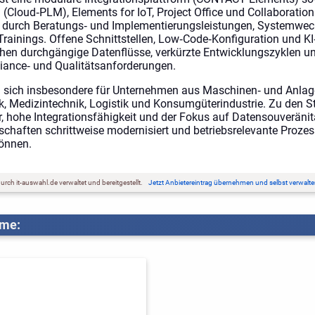
(Cloud‑PLM), Elements for IoT, Project Office und Collaboratio
 durch Beratungs‑ und Implementierungsleistungen, Systemwec
Trainings. Offene Schnittstellen, Low‑Code‑Konfiguration und K
chen durchgängige Datenflüsse, verkürzte Entwicklungszyklen und
iance‑ und Qualitätsanforderungen.
 sich insbesondere für Unternehmen aus Maschinen‑ und Anlag
k, Medizintechnik, Logistik und Konsumgüterindustrie. Zu den S
, hohe Integrationsfähigkeit und der Fokus auf Datensouveränit
chaften schrittweise modernisiert und betriebsrelevante Proz
önnen.
rch it-auswahl.de verwaltet und bereitgestellt.
Jetzt Anbietereintrag übernehmen und selbst verwalte
eme: