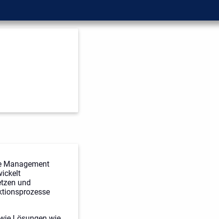
cle Management
ickelt
etzen und
uktionsprozesse
owie Lösungen wie