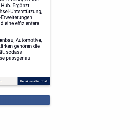
n Hub. Ergänzt
hsel‑Unterstützung,
I‑Erweiterungen
 eine effizientere
enbau, Automotive,
tärken gehören die
ät, sodass
esse passgenau
n.
Redaktioneller Inhalt