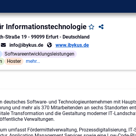
r Informationstechnologie
th-Straße 19
-
99099
Erfurt
-
Deutschland
info@ibykus.de
www.ibykus.de
Softwareentwicklungsleistungen
n
Hoster
mehr...
in deutsches Software- und Technologieunternehmen mit Hauptsit
hrung und mehr als 370 Mitarbeitenden an sechs Standorten en
gitale Transformation und die Gestaltung moderner IT‑Landschaf
ffentliche Verwaltungen.
m umfasst Fördermittelverwaltung, Prozessdigitalisierung, IT‑S
ruktur, Application Management Services sowie eine Low‑Code‑Pla