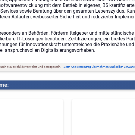
oftwareentwicklung mit dem Betrieb in eigenen, BSI‑zertifiziert
Services sowie Beratung über den gesamten Lebenszyklus. Kund
teren Abläufen, verbesserter Sicherheit und reduzierter Implemen
 besonders an Behörden, Fördermittelgeber und mittelständische
ierbare IT‑Lösungen benötigen. Zertifizierungen, ein breites Pa
hnungen für Innovationskraft unterstreichen die Praxisnähe un
i anspruchsvollen Digitalisierungsvorhaben.
rch it-auswahl.de verwaltet und bereitgestellt.
Jetzt Anbietereintrag übernehmen und selbst verwalte
eme: