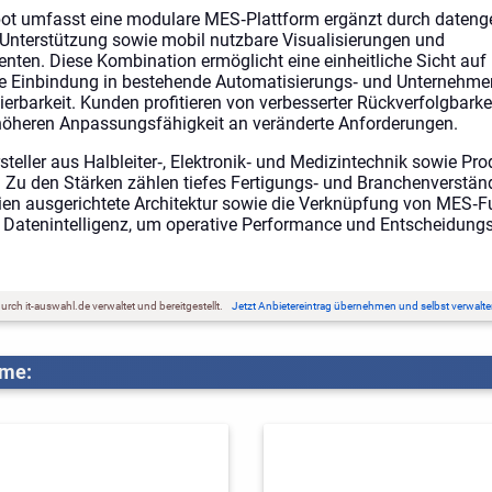
ot umfasst eine modulare MES‑Plattform ergänzt durch datenge
‑Unterstützung sowie mobil nutzbare Visualisierungen und
nten. Diese Kombination ermöglicht eine einheitliche Sicht auf
 die Einbindung in bestehende Automatisierungs‑ und Unternehm
ierbarkeit. Kunden profitieren von verbesserter Rückverfolgbarkeit
höheren Anpassungsfähigkeit an veränderte Anforderungen.
teller aus Halbleiter‑, Elektronik‑ und Medizintechnik sowie P
 Zu den Stärken zählen tiefes Fertigungs‑ und Branchenverständ
rien ausgerichtete Architektur sowie die Verknüpfung von MES‑F
Datenintelligenz, um operative Performance und Entscheidungs
rch it-auswahl.de verwaltet und bereitgestellt.
Jetzt Anbietereintrag übernehmen und selbst verwalte
eme: