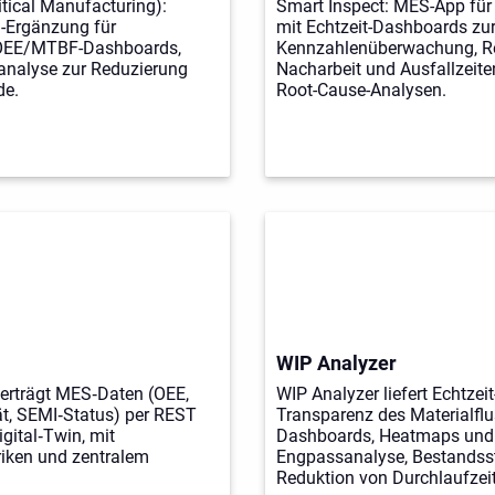
itical Manufacturing):
Smart Inspect: MES-App fü
-Ergänzung für
mit Echtzeit-Dashboards zur
OEE/MTBF-Dashboards,
Kennzahlenüberwachung, R
analyse zur Reduzierung
Nacharbeit und Ausfallzeite
de.
Root-Cause-Analysen.
WIP Analyzer
erträgt MES‑Daten (OEE,
WIP Analyzer liefert Echtzeit
ät, SEMI‑Status) per REST
Transparenz des Materialfl
gital‑Twin, mit
Dashboards, Heatmaps und 
riken und zentralem
Engpassanalyse, Bestandss
Reduktion von Durchlaufzei