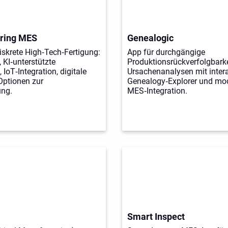
uring MES
Genealogic
skrete High‑Tech‑Fertigung:
App für durchgängige
 KI‑unterstützte
Produktionsrückverfolgbarke
IoT‑Integration, digitale
Ursachenanalysen mit inter
Optionen zur
Genealogy‑Explorer und mod
ung.
MES‑Integration.
Smart Inspect