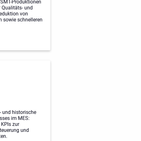
r SMT-Produktionen
 Qualitäts- und
eduktion von
n sowie schnelleren
- und historische
usses im MES:
KPIs zur
teuerung und
ten.