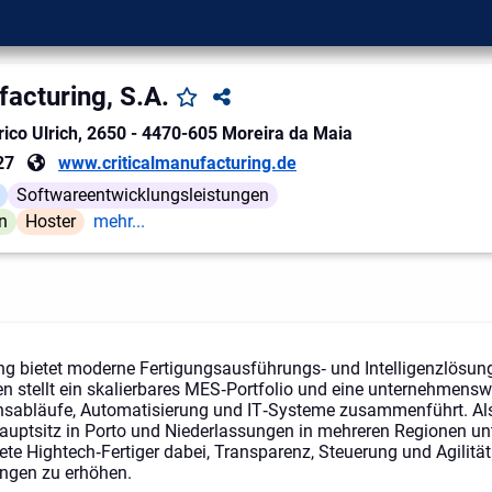
facturing, S.A.
ico Ulrich, 2650
-
4470-605
Moreira da Maia
27
www.criticalmanufacturing.de
Softwareentwicklungsleistungen
n
Hoster
mehr...
ng bietet moderne Fertigungsausführungs‑ und Intelligenzlösunge
n stellt ein skalierbares MES‑Portfolio und eine unternehmensw
onsabläufe, Automatisierung und IT‑Systeme zusammenführt. Als 
uptsitz in Porto und Niederlassungen in mehreren Regionen unte
te Hightech‑Fertiger dabei, Transparenz, Steuerung und Agilitä
gen zu erhöhen.