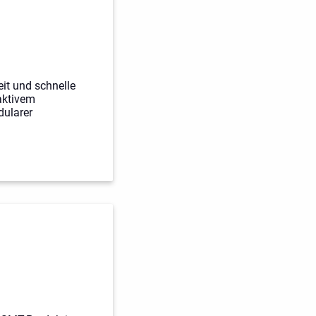
it und schnelle
aktivem
ularer