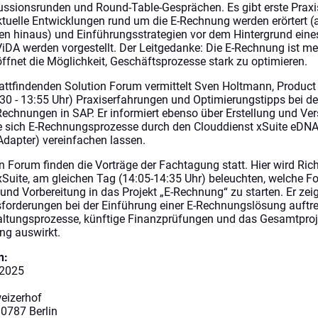
ussionsrunden und Round-Table-Gesprächen. Es gibt erste Praxi
ktuelle Entwicklungen rund um die E-Rechnung werden erörtert (
n hinaus) und Einführungsstrategien vor dem Hintergrund eine
DA werden vorgestellt. Der Leitgedanke: Die E-Rechnung ist me
röffnet die Möglichkeit, Geschäftsprozesse stark zu optimieren.
attfindenden Solution Forum vermittelt Sven Holtmann, Product
:30 - 13:55 Uhr) Praxiserfahrungen und Optimierungstipps bei 
Rechnungen in SAP. Er informiert ebenso über Erstellung und Ve
sich E-Rechnungsprozesse durch den Clouddienst xSuite eDNA 
dapter) vereinfachen lassen.
on Forum finden die Vorträge der Fachtagung statt. Hier wird R
xSuite, am gleichen Tag (14:05-14:35 Uhr) beleuchten, welche F
 und Vorbereitung in das Projekt „E-Rechnung“ zu starten. Er zei
forderungen bei der Einführung einer E-Rechnungslösung auftr
altungsprozesse, künftige Finanzprüfungen und das Gesamtproje
g auswirkt.
n:
 2025
eizerhof
10787 Berlin