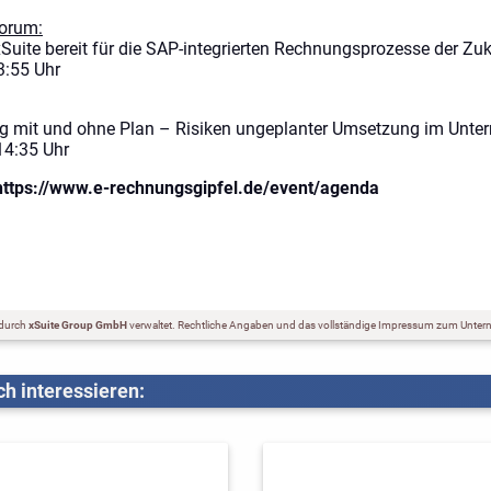
Forum:
xSuite bereit für die SAP-integrierten Rechnungsprozesse der Zuk
3:55 Uhr
g mit und ohne Plan – Risiken ungeplanter Umsetzung im Unte
14:35 Uhr
https://www.e-rechnungsgipfel.de/event/agenda
 durch
xSuite Group GmbH
verwaltet.
Rechtliche Angaben und das vollständige Impressum zum Unter
h interessieren: