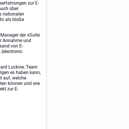
serfahrungen zur E-
auch über
s nationalen
hr als bloße
 Manager der xSuite
der Annahme und
rsand von E-
(electronic
ichard Luckow, Team
olgen es haben kann,
gt auf, welche
eten können und wie
kt zur E-