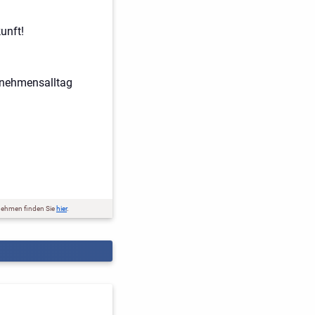
unft!
rnehmensalltag
nehmen finden Sie
hier
.