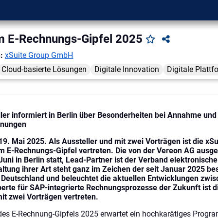
em E-Rechnungs-Gipfel 2025
n:
xSuite Group GmbH
Cloud-basierte Lösungen
Digitale Innovation
Digitale Platt
ler informiert in Berlin über Besonderheiten bei Annahme un
hnungen
19. Mai 2025. Als Aussteller und mit zwei Vorträgen ist die xS
m E-Rechnungs-Gipfel vertreten. Die von der Vereon AG ausge
Juni in Berlin statt, Lead-Partner ist der Verband elektronisc
altung ihrer Art steht ganz im Zeichen der seit Januar 2025 b
 Deutschland und beleuchtet die aktuellen Entwicklungen zwis
perte für SAP-integrierte Rechnungsprozesse der Zukunft ist di
it zwei Vorträgen vertreten.
es E-Rechnung-Gipfels 2025 erwartet ein hochkarätiges Progr