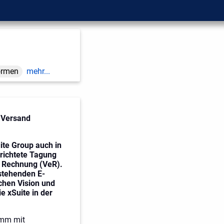
formen
mehr...
d Versand
uite Group auch in
richtete Tagung
he Rechnung (VeR).
estehenden E-
chen Vision und
e xSuite in der
amm mit