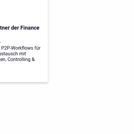
tner der Finance
e
 P2P-Workflows für
stausch mit
n, Controlling &