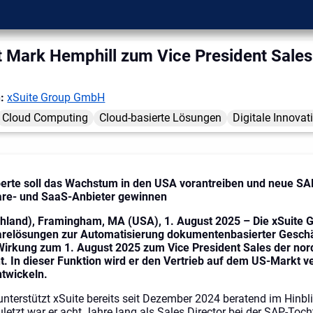
t Mark Hemphill zum Vice President Sales
n:
xSuite Group GmbH
Cloud Computing
Cloud-basierte Lösungen
Digitale Innovat
erte soll das Wachstum in den USA vorantreiben und neue SA
ware- und SaaS-Anbieter gewinnen
hland), Framingham, MA (USA), 1. August 2025 – Die xSuite G
arelösungen zur Automatisierung dokumentenbasierter Geschä
Wirkung zum 1. August 2025 zum Vice President Sales der no
t. In dieser Funktion wird er den Vertrieb auf dem US-Markt 
ntwickeln.
nterstützt xSuite bereits seit Dezember 2024 beratend im Hinbl
letzt war er acht Jahre lang als Sales Director bei der SAP-Toch