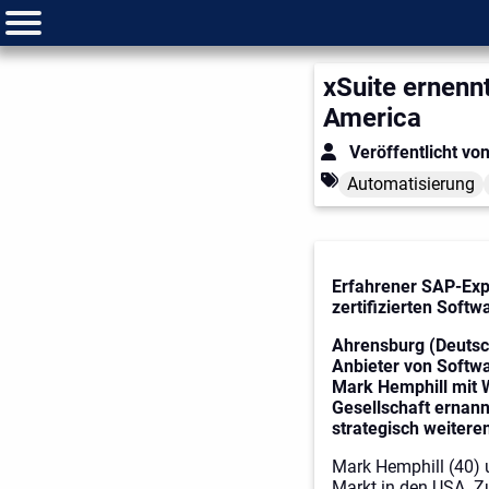
xSuite ernenn
America
Veröffentlicht vo
Automatisierung
Erfahrener SAP-Exp
zertifizierten Soft
Ahrensburg (Deutsc
Anbieter von Softw
Mark Hemphill mit 
Gesellschaft ernann
strategisch weitere
Mark Hemphill (40) u
Markt in den USA. Zu