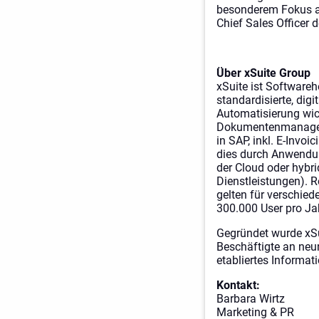
besonderem Fokus au
Chief Sales Officer
Über xSuite Group
xSuite ist Software
standardisierte, dig
Automatisierung wic
Dokumentenmanageme
in SAP, inkl. E-Invo
dies durch Anwendun
der Cloud oder hybri
Dienstleistungen). 
gelten für verschie
300.000 User pro Ja
Gegründet wurde xSu
Beschäftigte an neu
etabliertes Informat
Kontakt:
Barbara Wirtz
Marketing & PR