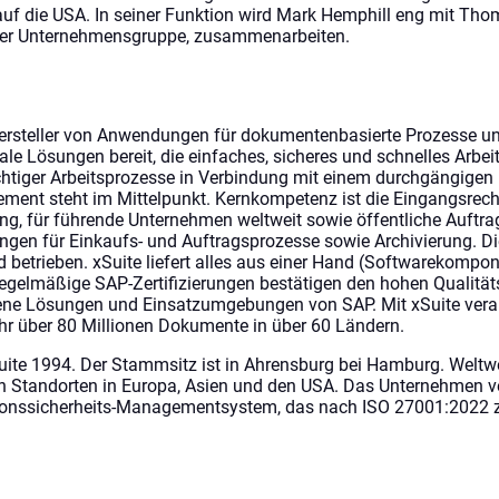
f die USA. In seiner Funktion wird Mark Hemphill eng mit Th
 der Unternehmensgruppe, zusammenarbeiten.
hersteller von Anwendungen für dokumentenbasierte Prozesse und
itale Lösungen bereit, die einfaches, sicheres und schnelles Arbe
htiger Arbeitsprozesse in Verbindung mit einem durchgängigen
nt steht im Mittelpunkt. Kernkompetenz ist die Eingangsrec
icing, für führende Unternehmen weltweit sowie öffentliche Auftra
gen für Einkaufs- und Auftragsprozesse sowie Archivierung. Di
d betrieben. xSuite liefert alles aus einer Hand (Softwarekompo
Regelmäßige SAP-Zertifizierungen bestätigen den hohen Qualität
dene Lösungen und Einsatzumgebungen von SAP. Mit xSuite vera
hr über 80 Millionen Dokumente in über 60 Ländern.
ite 1994. Der Stammsitz ist in Ahrensburg bei Hamburg. Weltwe
n Standorten in Europa, Asien und den USA. Das Unternehmen ve
ionssicherheits-Managementsystem, das nach ISO 27001:2022 zert