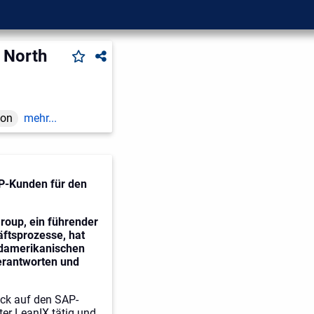
 North
ion
mehr...
P-Kunden für den
roup, ein führender
ftsprozesse, hat
rdamerikanischen
verantworten und
ick auf den SAP-
ter LeanIX tätig und