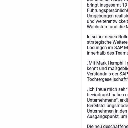
bringt insgesamt 19
Führungspersönlichk
Umgebungen realisier
und weiterentwickel
Wachstum und die Ma
In seiner neuen Rol
strategische Weitere
Lösungen im SAP-Mar
innerhalb des Teams
„Mit Mark Hemphill 
kennt und maßgeblich
Verständnis der SAP
Tochtergesellschaft
„Ich freue mich seh
beeindruckt haben m
Unternehmens“, erkl
Bereitstellungsmodel
Unternehmen in den U
Ausgangspunkt, um 
Die neu geschaffene 