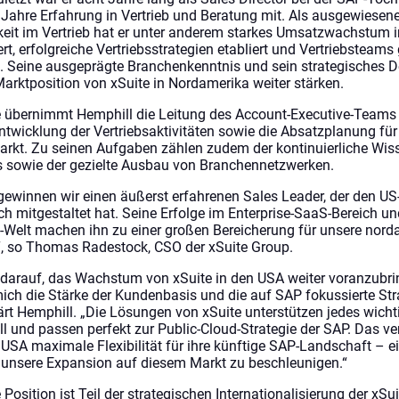
 Jahre Erfahrung in Vertrieb und Beratung mit. Als ausgewiesen
eit im Vertrieb hat er unter anderem starkes Umsatzwachstum in
t, erfolgreiche Vertriebsstrategien etabliert und Vertriebsteams
t. Seine ausgeprägte Branchenkenntnis und sein strategisches 
rktposition von xSuite in Nordamerika weiter stärken.
le übernimmt Hemphill die Leitung des Account-Executive-Teams 
ntwicklung der Vertriebsaktivitäten sowie die Absatzplanung für 
kt. Zu seinen Aufgaben zählen zudem der kontinuierliche Wis
 sowie der gezielte Ausbau von Branchennetzwerken.
gewinnen wir einen äußerst erfahrenen Sales Leader, der den U
 mitgestaltet hat. Seine Erfolge im Enterprise-SaaS-Bereich und
-Welt machen ihn zu einer großen Bereicherung für unsere nor
“, so Thomas Radestock, CSO der xSuite Group.
r darauf, das Wachstum von xSuite in den USA weiter voranzubr
ich die Stärke der Kundenbasis und die auf SAP fokussierte Str
ärt Hemphill. „Die Lösungen von xSuite unterstützen jedes wicht
l und passen perfekt zur Public-Cloud-Strategie der SAP. Das ve
SA maximale Flexibilität für ihre künftige SAP-Landschaft – ei
unsere Expansion auf diesem Markt zu beschleunigen.“
Position ist Teil der strategischen Internationalisierung der xSu