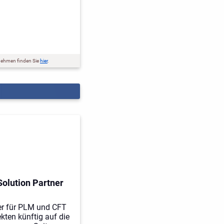
nehmen finden Sie
hier
.
olution Partner
er für PLM und CFT
ekten künftig auf die