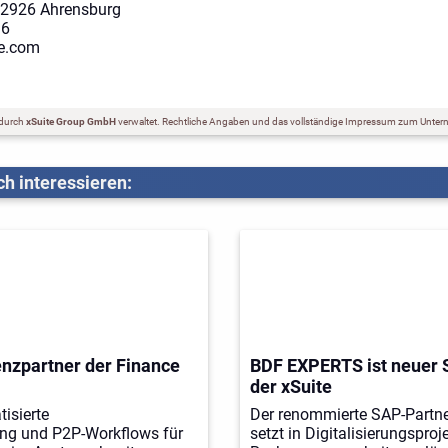
22926 Ahrensburg
36
te.com
 durch
xSuite Group GmbH
verwaltet.
Rechtliche Angaben und das vollständige Impressum zum Unter
h interessieren:
enzpartner der Finance
BDF EXPERTS ist neuer S
der xSuite
tisierte
Der renommierte SAP-Partn
ng und P2P-Workflows für
setzt in Digitalisierungsproj