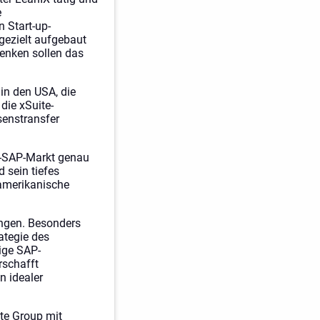
e
 Start-up-
 gezielt aufgebaut
Denken sollen das
in den USA, die
die xSuite-
senstransfer
S-SAP-Markt genau
 sein tiefes
damerikanische
ingen. Besonders
ategie des
ige SAP-
rschafft
n idealer
ite Group mit