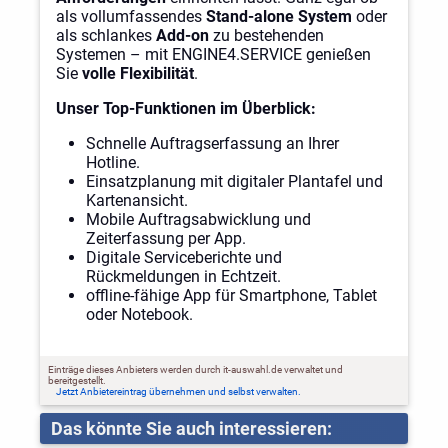
als vollumfassendes
Stand-alone System
oder
als schlankes
Add-on
zu bestehenden
Systemen – mit ENGINE4.SERVICE genießen
Sie
volle Flexibilität
.
Unser Top-Funktionen im Überblick:
Schnelle Auftragserfassung an Ihrer
Hotline.
Einsatzplanung mit digitaler Plantafel und
Kartenansicht.
Mobile Auftragsabwicklung und
Zeiterfassung per App.
Digitale Serviceberichte und
Rückmeldungen in Echtzeit.
offline-fähige App für Smartphone, Tablet
oder Notebook.
Einträge dieses Anbieters werden durch it-auswahl.de verwaltet und
bereitgestellt.
Jetzt Anbietereintrag übernehmen und selbst verwalten.
Das könnte Sie auch interessieren: