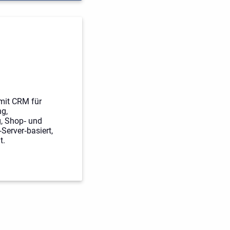
 mit CRM für
g,
g, Shop‑ und
Server‑basiert,
t.