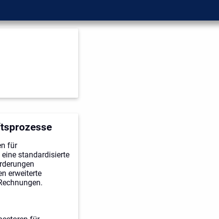
ftsprozesse
n für
ine standardisierte
orderungen
n erweiterte
 Rechnungen.