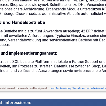
 gehören interaktive Pivot-Auswertungen (42 ERP), Shop-Conn
ce, Shopware sowie sync4, Schnittstellen zu DHL-Versenden 
sionssichere Archivierung. Ergänzende Module unterstützen K
Embargo-Checks, sodass administrative Abläufe automatisiert 
 und Handelsbetriebe
eine Betriebe mit bis zu fünf Anwendern ausgelegt; 42 ERP richtet
n mit erweiterten Anforderungen. Typische Einsatzszenarien sin
g, Versandabwicklung und serviceorientierte Betriebe mit Bed
essen.
 und Implementierungsansatz
t eine SQL-basierte Plattform mit lokalem Partner-Support und 
iten, um Prozesse zu straffen, Datenflüsse zwischen Shop, L
inden und verlässliche Auswertungen sowie revisionssichere Ar
rch it-auswahl.de verwaltet und bereitgestellt.
Jetzt Anbietereintrag übernehmen und selbst verwalte
h interessieren: