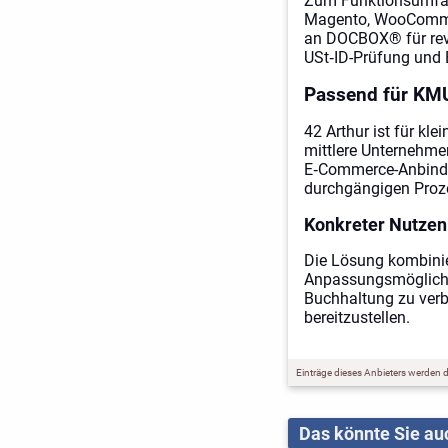
Zum Funktionsumfang
Magento, WooCommer
an DOCBOX® für revi
USt‑ID-Prüfung und 
Passend für KMU
42 Arthur ist für kl
mittlere Unternehme
E‑Commerce-Anbindun
durchgängigen Proz
Konkreter Nutzen
Die Lösung kombinier
Anpassungsmöglichke
Buchhaltung zu verb
bereitzustellen.
Einträge dieses Anbieters werden du
Das könnte Sie auc