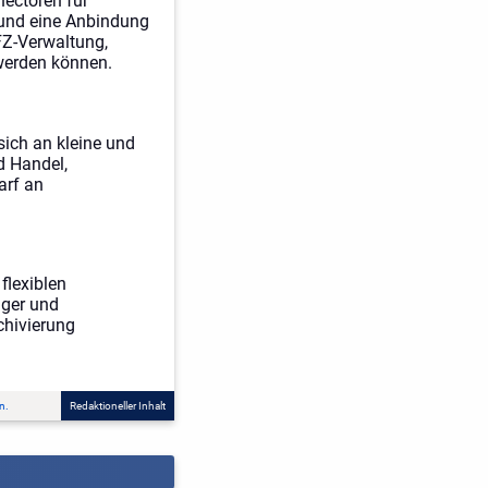
ectoren für
und eine Anbindung
FZ-Verwaltung,
werden können.
 sich an kleine und
d Handel,
arf an
flexiblen
ager und
chivierung
n.
Redaktioneller Inhalt