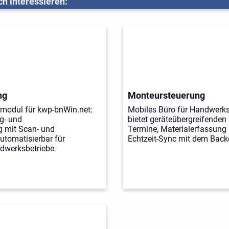
h interessieren:
ng
Monteursteuerung
vmodul für kwp-bnWin.net:
Mobiles Büro für Handwerk
eg- und
bietet geräteübergreifenden 
g mit Scan- und
Termine, Materialerfassung
tomatisierbar für
Echtzeit-Sync mit dem Backo
dwerksbetriebe.