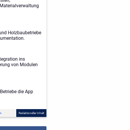
sten,
Materialverwaltung
r und Holzbaubetriebe
kumentation.
tegration ins
ierung von Modulen
Betriebe die App
n.
Redaktioneller Inhalt