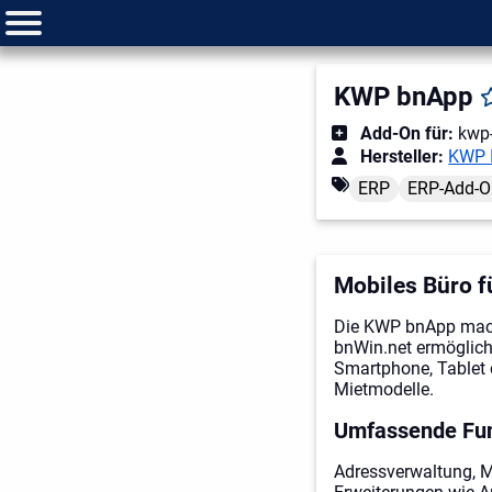
KWP bnApp
Add-On für:
kwp
Hersteller:
KWP 
ERP
ERP-Add-O
Mobiles Büro f
Die KWP bnApp macht
bnWin.net ermöglicht
Smartphone, Tablet 
Mietmodelle.
Umfassende Funk
Adressverwaltung, M