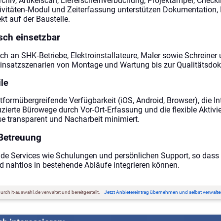
chiv, Artikelscan, Lieferscheinverbuchung, Projektampel, Checkli
vitäten‑Modul und Zeiterfassung unterstützen Dokumentation, 
t auf der Baustelle.
sch einsetzbar
ich an SHK‑Betriebe, Elektroinstallateure, Maler sowie Schreine
 Einsatzszenarien von Montage und Wartung bis zur Qualitätsdo
ile
ttformübergreifende Verfügbarkeit (iOS, Android, Browser), die In
zierte Bürowege durch Vor-Ort‑Erfassung und die flexible Aktiv
se transparent und Nacharbeit minimiert.
Betreuung
nde Services wie Schulungen und persönlichen Support, so dass 
d nahtlos in bestehende Abläufe integrieren können.
rch it-auswahl.de verwaltet und bereitgestellt.
Jetzt Anbietereintrag übernehmen und selbst verwalte