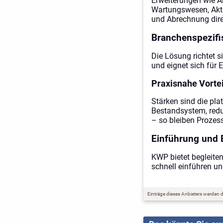
Erweiterungen wie Ar
Wartungswesen, Akti
und Abrechnung direk
Branchenspezifi
Die Lösung richtet s
und eignet sich für
Praxisnahe Vorte
Stärken sind die pla
Bestandsystem, redu
– so bleiben Prozes
Einführung und 
KWP bietet begleite
schnell einführen un
Einträge dieses Anbieters werden du