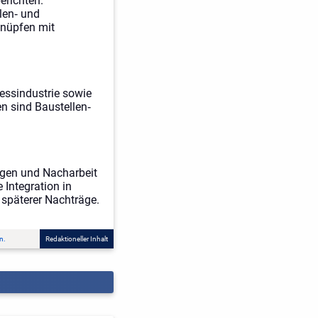
erichten.
len‑ und
knüpfen mit
essindustrie sowie
n sind Baustellen‑
ngen und Nacharbeit
 Integration in
o späterer Nachträge.
n.
Redaktioneller Inhalt