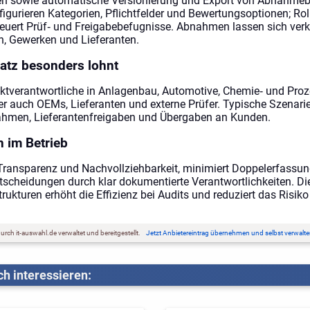
ften sowie automatische Versionierung und Export von Abnahmeb
igurieren Kategorien, Pflichtfelder und Bewertungsoptionen; Rol
euert Prüf‑ und Freigabebefugnisse. Abnahmen lassen sich ver
n, Gewerken und Lieferanten.
atz besonders lohnt
jektverantwortliche in Anlagenbau, Automotive, Chemie‑ und Proz
er auch OEMs, Lieferanten und externe Prüfer. Typische Szenarie
ahmen, Lieferantenfreigaben und Übergaben an Kunden.
 im Betrieb
Transparenz und Nachvollziehbarkeit, minimiert Doppelerfassu
scheidungen durch klar dokumentierte Verantwortlichkeiten. Die
rukturen erhöht die Effizienz bei Audits und reduziert das Risik
rch it-auswahl.de verwaltet und bereitgestellt.
Jetzt Anbietereintrag übernehmen und selbst verwalte
h interessieren: