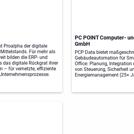
PC POINT Computer- un
GmbH
st Proalpha der digitale
Mittelstands. Für mehr als
PCP Data bietet maßgeschn
it bilden die ERP- und
Gebäudeautomation für Sm
 das digitale Rückgrat ihrer
Office: Planung, Integratio
– für vernetzte, effiziente
von Steuerung, Sicherheit u
 Unternehmensprozesse.
Energiemanagement (25+ Ja