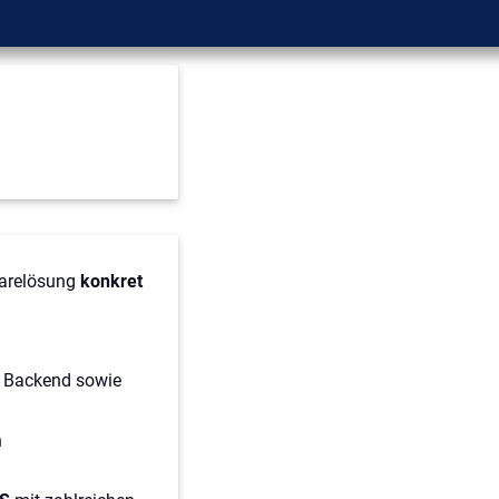
warelösung
konkret
d Backend sowie
n