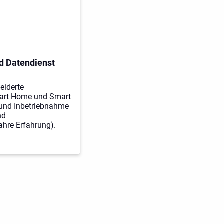
d Datendienst
eiderte
art Home und Smart
n und Inbetriebnahme
nd
hre Erfahrung).