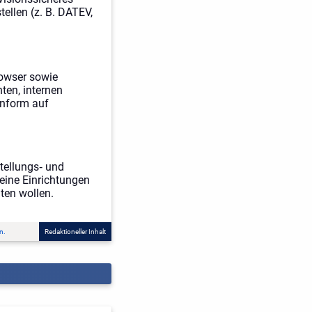
ellen (z. B. DATEV,
rowser sowie
ten, internen
nform auf
stellungs‑ und
eine Einrichtungen
ten wollen.
n.
Redaktioneller Inhalt