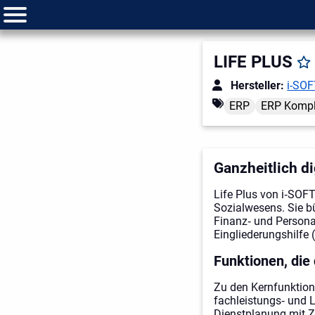
LIFE PLUS
Hersteller:
i-SOF
ERP
ERP Kompl
Ganzheitlich d
Life Plus von i‑SOFT
Sozialwesens. Sie b
Finanz‑ und Persona
Eingliederungshilfe 
Funktionen, die
Zu den Kernfunktion
fachleistungs‑ und 
Dienstplanung mit Ze