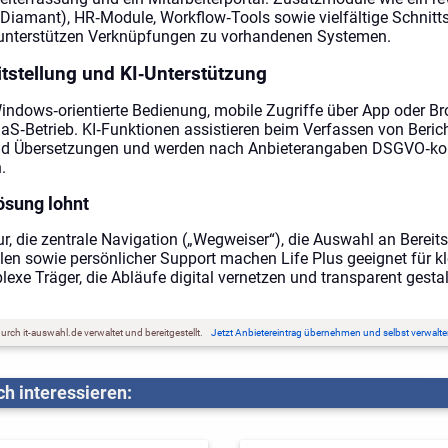
iamant), HR‑Module, Workflow‑Tools sowie vielfältige Schnittst
 unterstützen Verknüpfungen zu vorhandenen Systemen.
tstellung und KI‑Unterstützung
indows‑orientierte Bedienung, mobile Zugriffe über App oder B
S‑Betrieb. KI‑Funktionen assistieren beim Verfassen von Berich
d Übersetzungen und werden nach Anbieterangaben DSGVO‑ko
.
ösung lohnt
r, die zentrale Navigation („Wegweiser“), die Auswahl an Bereit
en sowie persönlicher Support machen Life Plus geeignet für kl
exe Träger, die Abläufe digital vernetzen und transparent gestal
rch it-auswahl.de verwaltet und bereitgestellt.
Jetzt Anbietereintrag übernehmen und selbst verwalte
h interessieren: