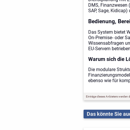
DMS, Finanzwesen (D
SAP, Sage, Kidicap)
Bedienung, Berei
Das System bietet W
On‑Premise‑ oder Saa
Wissensabfragen un
EU‑Servern betrieben
Warum sich die L
Die modulare Struktu
Finanzierungsmodell
ebenso wie für kompl
Einträge dieses Anbieters werden du
Das könnte Sie auc