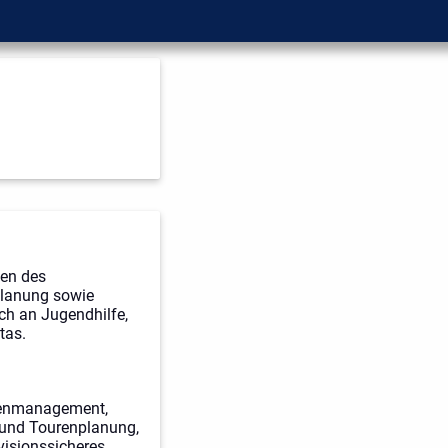
gen des
planung sowie
ch an Jugendhilfe,
tas.
ntenmanagement,
 und Tourenplanung,
visionssicheres