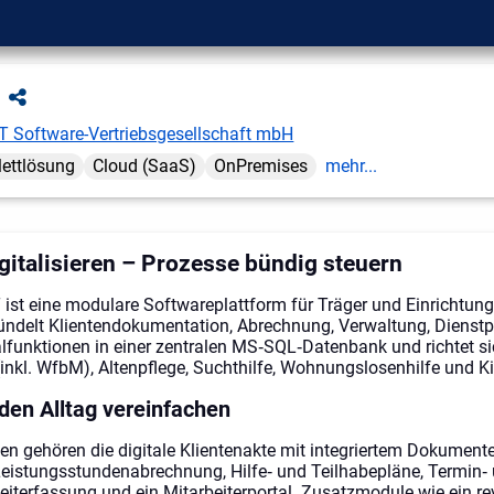
T Software-Vertriebsgesellschaft mbH
ettlösung
Cloud (SaaS)
OnPremises
mehr...
igitalisieren – Prozesse bündig steuern
 ist eine modulare Softwareplattform für Träger und Einrichtun
ündelt Klientendokumentation, Abrechnung, Verwaltung, Dienst
lfunktionen in einer zentralen MS‑SQL‑Datenbank und richtet si
(inkl. WfbM), Altenpflege, Suchthilfe, Wohnungslosenhilfe und Ki
 den Alltag vereinfachen
en gehören die digitale Klientenakte mit integriertem Dokume
Leistungsstundenabrechnung, Hilfe‑ und Teilhabepläne, Termin‑
iterfassung und ein Mitarbeiterportal. Zusatzmodule wie ein re