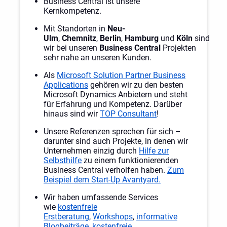
Business Central ist unsere
Kernkompetenz.
Mit Standorten in
Neu-
Ulm
,
Chemnitz
,
Berlin
,
Hamburg
und
Köln
sind
wir bei unseren
Business Central
Projekten
sehr nahe an unseren Kunden.
Als
Microsoft Solution Partner Business
Applications
gehören wir zu den besten
Microsoft Dynamics Anbietern und steht
für Erfahrung und Kompetenz. Darüber
hinaus sind wir
TOP Consultant
!
Unsere Referenzen sprechen für sich –
darunter sind auch Projekte, in denen wir
Unternehmen einzig durch
Hilfe zur
Selbsthilfe
zu einem funktionierenden
Business Central verholfen haben.
Zum
Beispiel dem Start-Up Avantyard.
Wir haben umfassende Services
wie
kostenfreie
Erstberatung
,
Workshops
,
informative
Blogbeiträge
,
kostenfreie