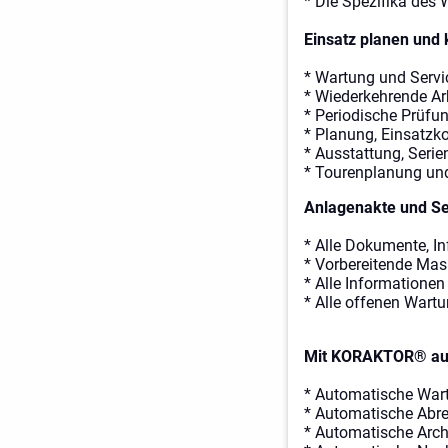
* Die Spezifika des
Einsatz planen und k
* Wartung und Servi
* Wiederkehrende Arbe
* Periodische Prüfun
* Planung, Einsatzk
* Ausstattung, Seri
* Tourenplanung und
Anlagenakte und Se
* Alle Dokumente, I
* Vorbereitende Mas
* Alle Informatione
* Alle offenen Wartu
Mit KORAKTOR® auto
* Automatische War
* Automatische Abr
* Automatische Arch