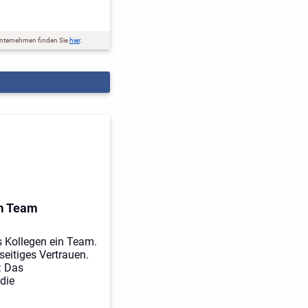
nternehmen finden Sie
hier
.
m Team
s Kollegen ein Team.
seitiges Vertrauen.
: Das
die