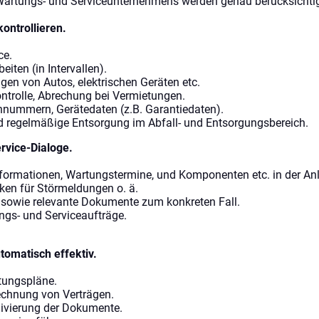
 Wartungs- und Serviceunternehmens werden genau berücksichtig
ontrollieren.
ce.
iten (in Intervallen).
gen von Autos, elektrischen Geräten etc.
ontrolle, Abrechung bei Vermietungen.
ennummern, Gerätedaten (z.B. Garantiedaten).
 regelmäßige Entsorgung im Abfall- und Entsorgungsbereich.
rvice-Dialoge.
nformationen, Wartungstermine, und Komponenten etc. in der An
ken für Störmeldungen o. ä.
n sowie relevante Dokumente zum konkreten Fall.
ngs- und Serviceaufträge.
matisch effektiv.
tungspläne.
echnung von Verträgen.
ivierung der Dokumente.