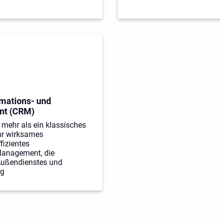
mations- und
t (CRM)
mehr als ein klassisches
hr wirksames
fizientes
anagement, die
Außendienstes und
ng