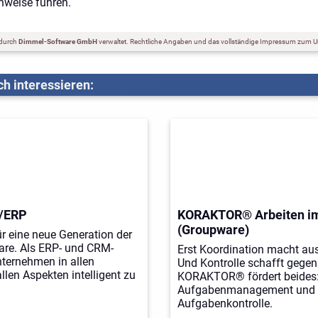
hweise führen.
 durch
Dimmel-Software GmbH
verwaltet.
Rechtliche Angaben und das vollständige Impressum zum U
h interessieren:
/ERP
KORAKTOR® Arbeiten i
(Groupware)
 eine neue Generation der
re. Als ERP- und CRM-
Erst Koordination macht au
Unternehmen in allen
Und Kontrolle schafft gegen
llen Aspekten intelligent zu
KORAKTOR® fördert beides
Aufgabenmanagement und 
Aufgabenkontrolle.