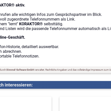
AKTOR® aktiv.
nrufen alle wichtigen Infos zum Gesprächspartner im Blick.
nnvoll zugeordnete Telefonnummern als Link.
ern "lernt"
KORAKTOR®
selbsttätig.
 und Listen wird die passende Telefonnummer automatisch als Li
line-Geschäft.
n-Historie, detailliert auswertbar.
h abrechnen.
fortable Telefonnotizen.
 durch
Dimmel-Software GmbH
verwaltet.
Rechtliche Angaben und das vollständige Impressum zum U
h interessieren: