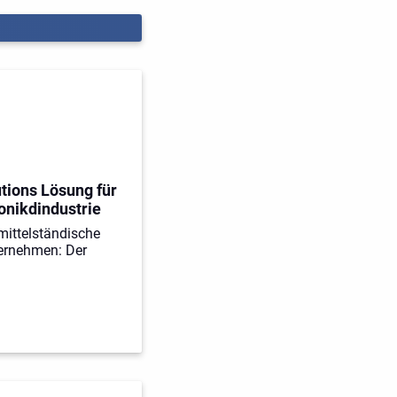
tions Lösung für
onikdindustrie
mittelständische
ternehmen: Der