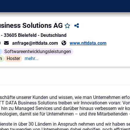
iness Solutions AG
-
33605
Bielefeld
-
Deutschland
0
anfrage@nttdata.com
www.nttdata.com
Softwareentwicklungsleistungen
n
Hoster
mehr...
eschäfte unserer Kunden und wissen, wie man Unternehmen erfol
NTT DATA Business Solutions treiben wir Innovationen voran: Vo
 hin zu Managed Services und darüber hinaus verbessern wir kon
ologien, damit sie für Unternehmen – und ihre Mitarbeitenden –
ienste in über 30 Ländern in Anspruch nehmen und wir haben s
tehen tausenden von Unternehmen dabei geholfen, noch effizient