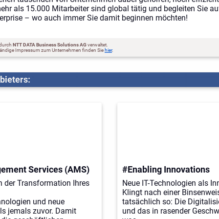
hr als 15.000 Mitarbeiter sind global tätig und begleiten Sie a
nterprise – wo auch immer Sie damit beginnen möchten!
 durch
NTT DATA Business Solutions AG
verwaltet.
ständige Impressum zum Unternehmen finden Sie
hier
.
bieters:
gement Services (AMS)
#Enabling Innovations
n der Transformation Ihres
Neue IT-Technologien als In
Klingt nach einer Binsenweish
hnologien und neue
tatsächlich so: Die Digitalis
ls jemals zuvor. Damit
und das in rasender Geschwi