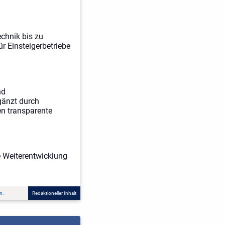
chnik bis zu
ür Einsteigerbetriebe
nd
gänzt durch
n transparente
e Weiterentwicklung
n.
Redaktioneller Inhalt