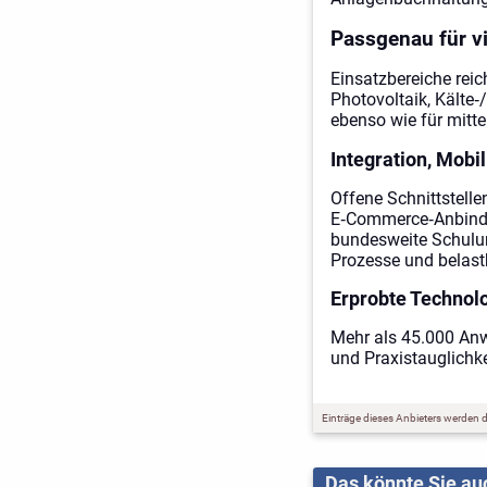
Passgenau für v
Einsatzbereiche rei
Photovoltaik, Kälte‑
ebenso wie für mitt
Integration, Mobil
Offene Schnittstell
E‑Commerce‑Anbindun
bundesweite Schulun
Prozesse und belas
Erprobte Technol
Mehr als 45.000 Anw
und Praxistauglichke
Einträge dieses Anbieters werden du
Das könnte Sie auc