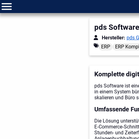
pds Softwar
Hersteller:
pds 
ERP
ERP Kompl
Komplette digi
pds Software ist ei
in einem System bünd
skalieren und Büro 
Umfassende Fun
Die Lösung unterstü
E‑Commerce‑Schnitts
Stunden- und Zeiter
Anlagenbuchhaltung