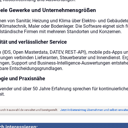
iele Gewerke und Unternehmensgrößen
chen von Sanitär, Heizung und Klima über Elektro‑ und Gebäudete
/Klimatechnik, Maler oder Bodenleger. Die Software eignet sich f
elständische Firmen mit mehreren Standorten und Konzernen.
ität und verlässlicher Service
en (IDS, Open Masterdata, DATEV, REST‑API), mobile pds‑Apps u
gen verbinden Lieferanten, Steuerberater und Innendienst. Er
gen, Support und Business‑Intelligence‑Auswertungen entstehe
tbare Entscheidungsgrundlagen.
ogie und Praxisnähe
ender und über 50 Jahre Erfahrung sprechen für kontinuierlich
it.
rch it-auswahl.de verwaltet und bereitgestellt.
Jetzt Anbietereintrag übernehmen und selbst verwalte
h interessieren: