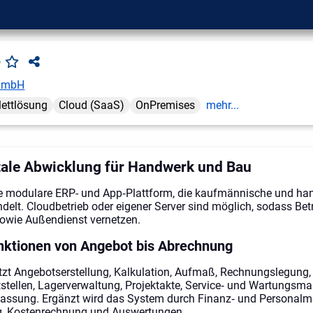
e
GmbH
ettlösung
Cloud (SaaS)
OnPremises
mehr...
tale Abwicklung für Handwerk und Bau
ne modulare ERP- und App‑Plattform, die kaufmännische und ha
elt. Cloudbetrieb oder eigener Server sind möglich, sodass Betr
sowie Außendienst vernetzen.
ktionen von Angebot bis Abrechnung
tzt Angebotserstellung, Kalkulation, Aufmaß, Rechnungslegung,
tellen, Lagerverwaltung, Projektakte, Service‑ und Wartungs
fassung. Ergänzt wird das System durch Finanz‑ und Personalm
, Kostenrechnung und Auswertungen.