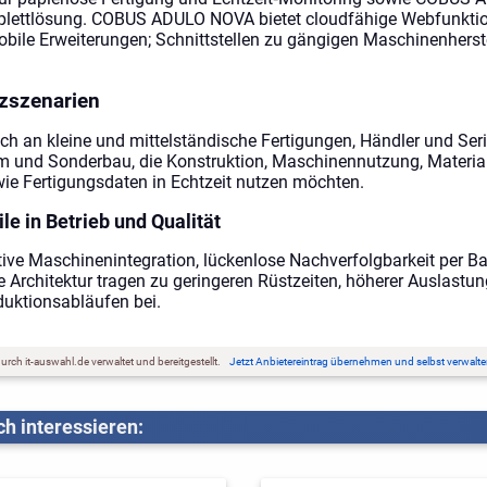
mplettlösung. COBUS ADULO NOVA bietet cloudfähige Webfunkt
le Erweiterungen; Schnittstellen zu gängigen Maschinenherste
zszenarien
ich an kleine und mittelständische Fertigungen, Händler und Se
m und Sonderbau, die Konstruktion, Maschinennutzung, Material
ie Fertigungsdaten in Echtzeit nutzen möchten.
le in Betrieb und Qualität
ive Maschinenintegration, lückenlose Nachverfolgbarkeit per B
 Architektur tragen zu geringeren Rüstzeiten, höherer Auslastu
duktionsabläufen bei.
rch it-auswahl.de verwaltet und bereitgestellt.
Jetzt Anbietereintrag übernehmen und selbst verwalte
h interessieren: