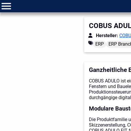
COBUS ADU
Hersteller:
COBU
ERP
ERP Branc
Ganzheitliche 
COBUS ADULO ist eine
Fenstern und Bauele
Produktionssteueru
durchgängige digital
Modulare Bauste
Die Produktfamilie
Skizzenerstellung, 
COBUS ADULO FIT fü