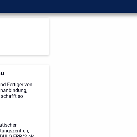
au
nd Fertiger von
enanbindung,
schafft so
atischer
tungszentren,
ADULO ERP/3 als