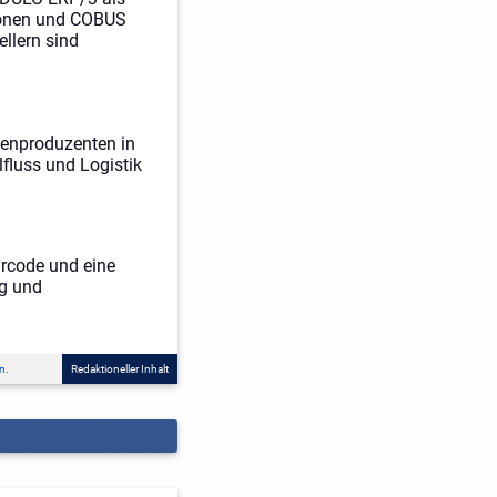
ionen und COBUS
llern sind
rienproduzenten in
fluss und Logistik
arcode und eine
ng und
n.
Redaktioneller Inhalt