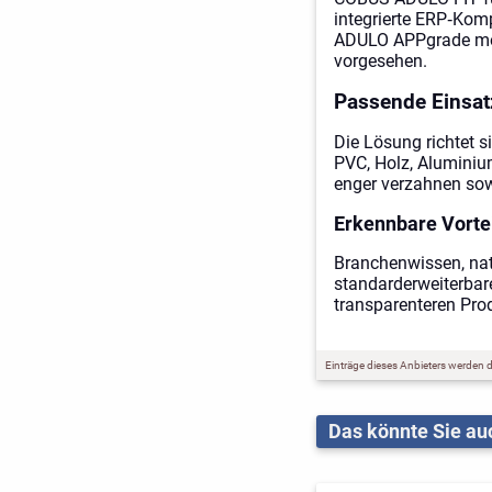
integrierte ERP‑Ko
ADULO APPgrade mobi
vorgesehen.
Passende Einsat
Die Lösung richtet s
PVC, Holz, Aluminiu
enger verzahnen sow
Erkennbare Vortei
Branchenwissen, nat
standarderweiterbare
transparenteren Pro
Einträge dieses Anbieters werden du
Das könnte Sie auc