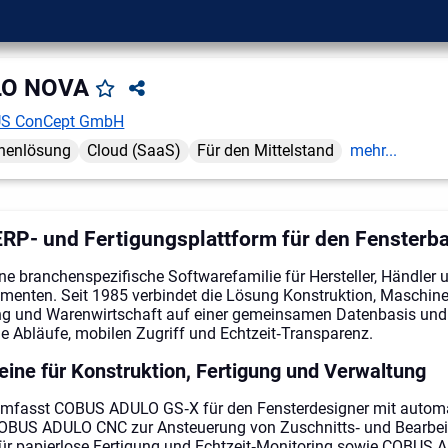
LO NOVA
S ConCept GmbH
henlösung
Cloud (SaaS)
Für den Mittelstand
mehr...
ERP- und Fertigungsplattform für den Fensterb
 branchenspezifische Softwarefamilie für Hersteller, Händler u
menten. Seit 1985 verbindet die Lösung Konstruktion, Maschin
ng und Warenwirtschaft auf einer gemeinsamen Datenbasis und 
e Abläufe, mobilen Zugriff und Echtzeit‑Transparenz.
ine für Konstruktion, Fertigung und Verwaltung
 umfasst COBUS ADULO GS‑X für den Fensterdesigner mit autom
COBUS ADULO CNC zur Ansteuerung von Zuschnitts‑ und Bearbei
r papierlose Fertigung und Echtzeit‑Monitoring sowie COBUS 