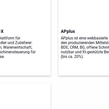
-X
APplus
lattform für
APplus ist eine webbasierte
dler und Zulieferer:
den produzierenden Mittels
on, Warenwirtschaft,
BDE, CRM, BI), offene Schnit
schinensteuerung für
nutzbar und KI‑gestützte B
se.
(bis ca. 20%).