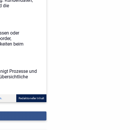
ng. Kundendaten,
d die
ssen oder
order,
rkeiten beim
unigt Prozesse und
übersichtliche
n.
Redaktioneller Inhalt