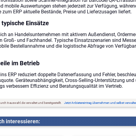
ronisation sowie Scanner‑Integration für Barcode/QR‑Erfassu
d mobile Auswertungen stehen jederzeit zur Verfügung, währen
le zum ERP aktuelle Bestände, Preise und Lieferzusagen liefert.
 typische Einsätze
sich an Handelsunternehmen mit aktivem Außendienst, Orderme
 Groß‑ und Fachhandel. Typische Einsatzszenarien sind Messe
obile Bestellannahme und die logistische Abfrage von Verfügba
eile im Betrieb
 ins ERP reduziert doppelte Datenerfassung und Fehler, beschle
squote. Geräteunabhängigkeit, Cross‑Selling‑Unterstützung und 
s verbessern Effizienz und Beratungsqualität im Vertrieb.
rch it-auswahl.de verwaltet und bereitgestellt.
Jetzt Anbietereintrag übernehmen und selbst verwalte
h interessieren: