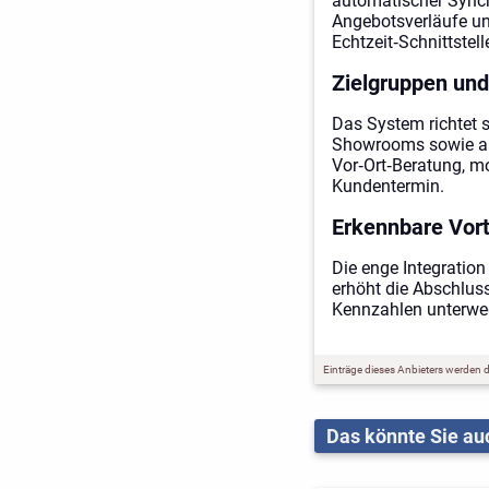
automatischer Synch
Angebotsverläufe un
Echtzeit‑Schnittstel
Zielgruppen und
Das System richtet 
Showrooms sowie an
Vor‑Ort‑Beratung, m
Kundentermin.
Erkennbare Vort
Die enge Integration
erhöht die Abschlus
Kennzahlen unterweg
Einträge dieses Anbieters werden du
Das könnte Sie auc