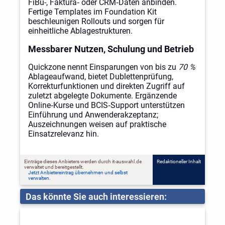
FiBu-, Faktura‑ oder CRM‑Daten anbinden.
Fertige Templates im Foundation Kit
beschleunigen Rollouts und sorgen für
einheitliche Ablagestrukturen.
Messbarer Nutzen, Schulung und Betrieb
Quickzone nennt Einsparungen von bis zu
70 %
Ablageaufwand, bietet Dublettenprüfung,
Korrekturfunktionen und direkten Zugriff auf
zuletzt abgelegte Dokumente. Ergänzende
Online‑Kurse und BCIS‑Support unterstützen
Einführung und Anwenderakzeptanz;
Auszeichnungen weisen auf praktische
Einsatzrelevanz hin.
Einträge dieses Anbieters werden durch it-auswahl.de
Redaktioneller Inhalt
verwaltet und bereitgestellt.
Jetzt Anbietereintrag übernehmen und selbst
verwalten.
Das könnte Sie auch interessieren: