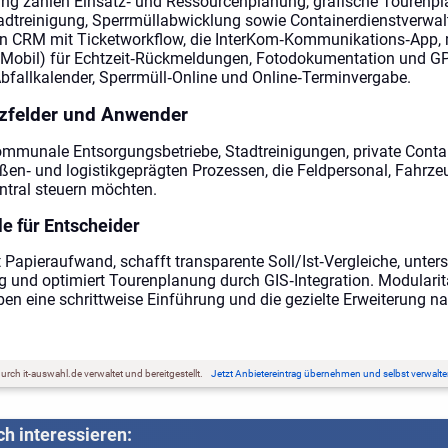
g zählen Einsatz‑ und Ressourcenplanung, grafische Tourenpl
dtreinigung, Sperrmüllabwicklung sowie Containerdienstverwal
in CRM mit Ticketworkflow, die InterKom‑Kommunikations‑App, 
Mobil) für Echtzeit‑Rückmeldungen, Fotodokumentation und G
Abfallkalender, Sperrmüll‑Online und Online‑Terminvergabe.
zfelder und Anwender
ommunale Entsorgungsbetriebe, Stadtreinigungen, private Conta
en‑ und logistikgeprägten Prozessen, die Feldpersonal, Fahrz
ntral steuern möchten.
le für Entscheider
 Papieraufwand, schafft transparente Soll/Ist‑Vergleiche, unters
 und optimiert Tourenplanung durch GIS‑Integration. Modularit
en eine schrittweise Einführung und die gezielte Erweiterung na
rch it-auswahl.de verwaltet und bereitgestellt.
Jetzt Anbietereintrag übernehmen und selbst verwalte
h interessieren: