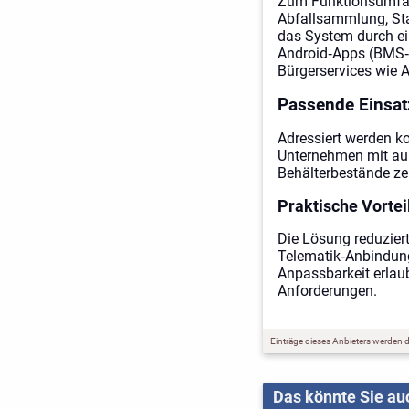
Zum Funktionsumfan
Abfallsammlung, Sta
das System durch e
Android‑Apps (BMS‑
Bürgerservices wie 
Passende Einsat
Adressiert werden k
Unternehmen mit auß
Behälterbestände ze
Praktische Vortei
Die Lösung reduziert
Telematik‑Anbindung
Anpassbarkeit erlaub
Anforderungen.
Einträge dieses Anbieters werden du
Das könnte Sie auc