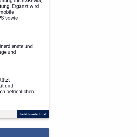
anung mit ESRI‑GIS,
tung. Ergänzt wird
mobile
PS sowie
inerdienste und
euge und
tützt
ät und
ch betrieblichen
n.
Redaktioneller Inhalt