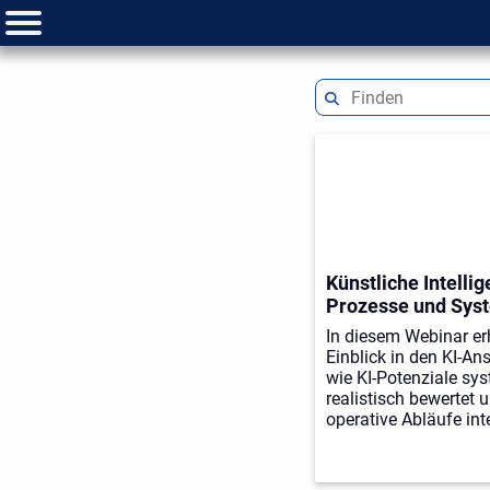
Entdecken Si
Systeme für 
Informieren Sie 
lesen Sie Fachar
informieren Sie 
Künstliche Intellig
Prozesse und Syst
In diesem Webinar er
Einblick in den KI-An
wie KI-Potenziale syst
realistisch bewertet u
operative Abläufe int