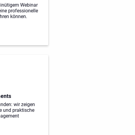
minütigem Webinar
eine professionelle
hren können.
ments
nden: wir zeigen
ge und praktische
anagement