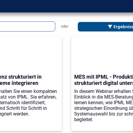
e die Vielfalt der IT-
Ergebniss
oder
Ihre digitale Zukunft.
sich über Systeme und Anbieter,
tikel und Whitepaper und
sich über Veranstaltungen.
enz strukturiert in
MES mit IPML - Produkt
eme integrieren
strukturiert digital unte
halten Sie einen kompakten
In diesem Webinar erhalten
satz von IPML. Sie erfahren,
Einblick in die MES-Beratun
ematisch identifiziert,
lernen kennen, wie IPML ME
nd Schritt für Schritt in
strategischen Einordnung üb
egriert werden.
Systemauswahl bis zur schr
begleitet.